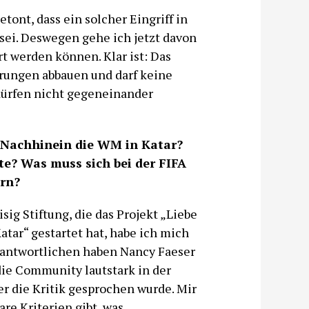
tont, dass ein solcher Eingriff in
sei. Deswegen gehe ich jetzt davon
rt werden können. Klar ist: Das
ungen abbauen und darf keine
dürfen nicht gegeneinander
m Nachhinein die WM in Katar?
e? Was muss sich bei der FIFA
rn?
ig Stiftung, die das Projekt „Liebe
tar“ gestartet hat, habe ich mich
erantwortlichen haben Nancy Faeser
 die Community lautstark in der
er die Kritik gesprochen wurde. Mir
are Kriterien gibt, was