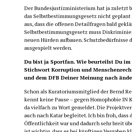
Der Bundesjustizministerium hat ja zuletzt be
das Selbstbestimmungsgesetz nicht geplant 
aus, dass die offenen Detailfragen bald geklä
Selbstbestimmungsgesetz muss Diskriminier
neuen Hürden aufbauen. Schutzbedürfnisse 
ausgespielt werden.
Du bist ja Sportfan. Wie beurteilst Du i
Stichwort Korruption und Menschenrecht
und dem DFB Deiner Meinung nach ände
Schon als Kuratoriumsmitglied der Bernd Reis
kennt keine Pause – gegen Homophobie IN Ka
da vielfach zu Wort gemeldet. Die Projektv
auch nach Katar begleitet. Ich bin froh, dass
Öffentlichkeit war und dadurch sehr breit üb
ist wichtig, dass es bei künftigen Vergaben kl