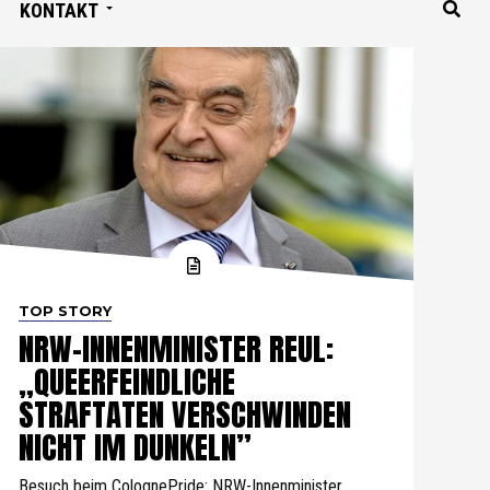
KONTAKT
TOP STORY
NRW-INNENMINISTER REUL:
„QUEERFEINDLICHE
STRAFTATEN VERSCHWINDEN
NICHT IM DUNKELN”
Besuch beim ColognePride: NRW-Innenminister