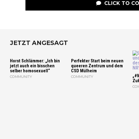
CLICK TO C
JETZT ANGESAGT
Horst Schlämmer: „Ich bin
Perfekter Start beim neuen
jetzt auch ein bisschen
queeren Zentrum und dem
selber homosexuell“
CSD Mülheim
„#M
COMMUNITY
COMMUNITY
Zuk
CO