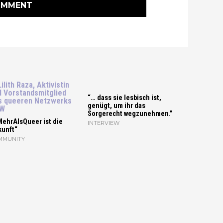
OMMENT
“… dass sie lesbisch ist,
genügt, um ihr das
Sorgerecht wegzunehmen.”
ehrAlsQueer ist die
INTERVIEW
unft“
MMUNITY